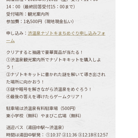
14：00（最終回答受付15：00まで）
受付場所：観光案内所
参加費：1名500円（現地現金払い）
申し込み：
渋温泉ナゾトキまちめぐり申し込みフォ
ーム
クリアすると抽選で豪華賞品が当たる！
①渋温泉観光案内所でナゾトキキットを購入しよ
う！
②ナゾトキキットに書かれた謎を解いて導き出され
た場所に向かおう！
③謎や暗号を解きながら渋温泉をめぐろう！
④最後の答えを導けたらゲームクリア！
駐車場は渋温泉有料駐車場（500円）
東小学校（無料）やまびこ広場（無料）
送迎バス（湯田中駅〜渋温泉）
時間は湯田中駅発： ①10:37 ②11:36 ③12:18④12:57